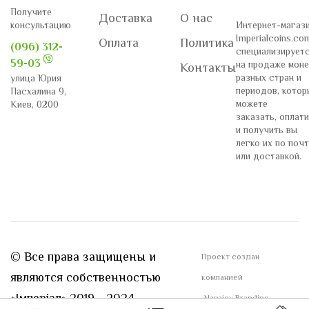
Получите
Доставка
О нас
консультацию
Интернет-магаз
Imperialcoins.co
Оплата
Политика
(096) 312-
специализирует
59-03
на продаже моне
Контакты
разных стран и
улица Юрия
периодов, котор
Пасхалина 9,
можете
Киев, 0200
заказать, оплат
и получить вы
легко их по поч
или доставкой.
© Все права защищены и
Проект создан
являются собственностью
компанией
«Імперіал» 2019 - 2024
«Nagaiev Branding»