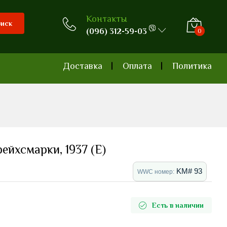
Контакты
иск
(096) 312-59-03
0
0
Доставка
Оплата
Политика
рейхсмарки, 1937 (E)
KM# 93
WWC номер:
Есть в наличии