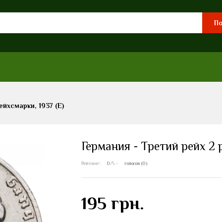
По
ейхсмарки, 1937 (E)
Германия - Третий рейх 2 
Рейтинг:
0
/5 -
голосов (0)
195 грн.