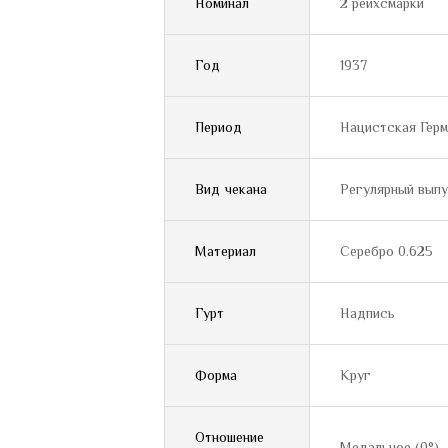
Номинал
2 рейхсмарки
Год
1937
Период
Нацистская Герма
Вид чекана
Регулярный вып
Материал
Серебро 0.625
Гурт
Надпись
Форма
Круг
Отношение
Медальное (0°)