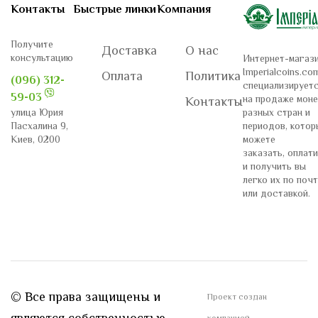
Контакты
Быстрые линки
Компания
Получите
Доставка
О нас
консультацию
Интернет-магаз
Imperialcoins.co
Оплата
Политика
(096) 312-
специализирует
59-03
на продаже моне
Контакты
разных стран и
улица Юрия
периодов, котор
Пасхалина 9,
можете
Киев, 0200
заказать, оплат
и получить вы
легко их по поч
или доставкой.
© Все права защищены и
Проект создан
являются собственностью
компанией