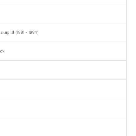
ндр III (1881 - 1894)
уск