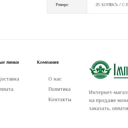
Реверс
25 КОПѢЕКЪ / С.П
ые линки
Компания
оставка
О нас
плата
Политика
Интернет-магази
Контакты
на продаже моне
заказать, оплати