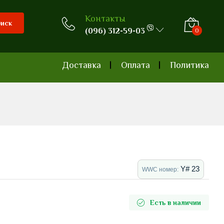
Контакты
иск
(096) 312-59-03
0
0
Доставка
Оплата
Политика
Y# 23
WWC номер:
Есть в наличии