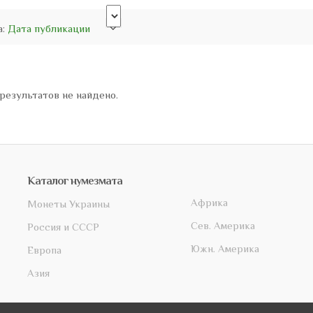
а:
Дата публикации
результатов не найдено.
Каталог нумезмата
Африка
Монеты Украины
Сев. Америка
Россия и СССР
Южн. Америка
Европа
Азия