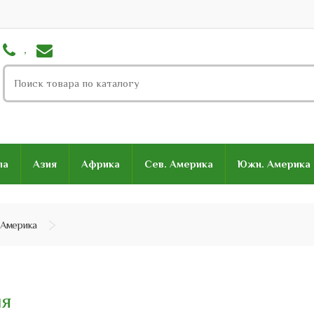
,
па
Азия
Африка
Сев. Америка
Южн. Америка
 Америка
ия